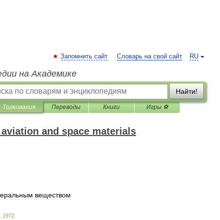
Запомнить сайт
Словарь на свой сайт
RU
едии на Академике
Найти!
Толкования
Переводы
Книги
Игры ⚽
 aviation and space materials
еральным
веществом
.
1972
.