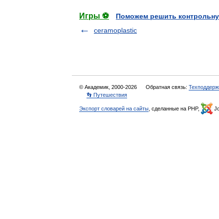
Игры ⚽
Поможем решить контрольну
ceramoplastic
© Академик, 2000-2026
Обратная связь:
Техподдерж
👣 Путешествия
Экспорт словарей на сайты
, сделанные на PHP,
Jo