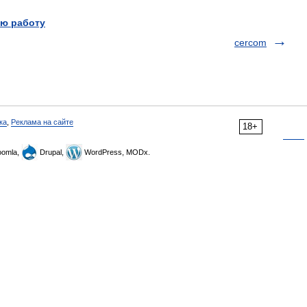
ю работу
cercom
ка
,
Реклама на сайте
18+
omla,
Drupal,
WordPress, MODx.